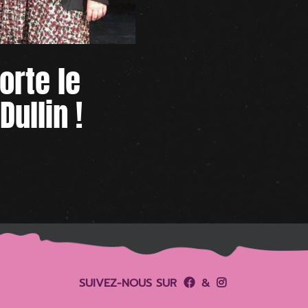
rte le
Dullin !
SUIVEZ-NOUS SUR
&