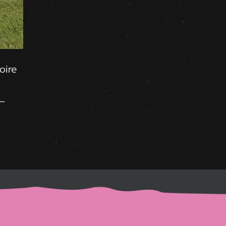
oire
–