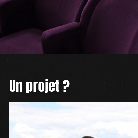
Un projet ?
Voir
l'image
agrandie