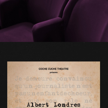
View
Larger
Image